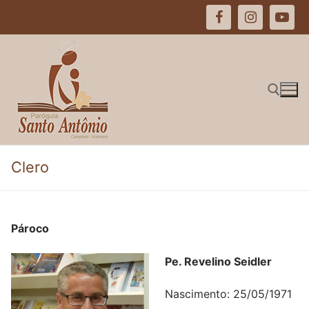
Pular
para
o
conteúdo
Pesquisar por:
Clero
Pároco
Pe. Revelino Seidler
Nascimento: 25/05/1971