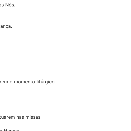
os Nós.
iança.
arem o momento litúrgico.
tuarem nas missas.
ca Hames.