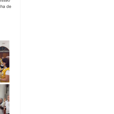
essão
lha de