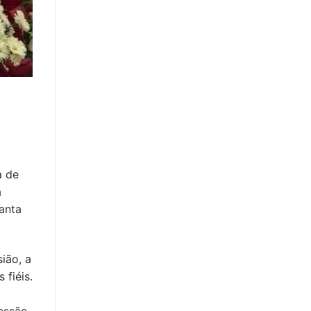
a
a de
a
anta
ião, a
 fiéis.