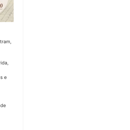
tram,
ida,
s e
 de