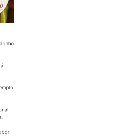
arinho
já
xemplo
onal
a.
abor