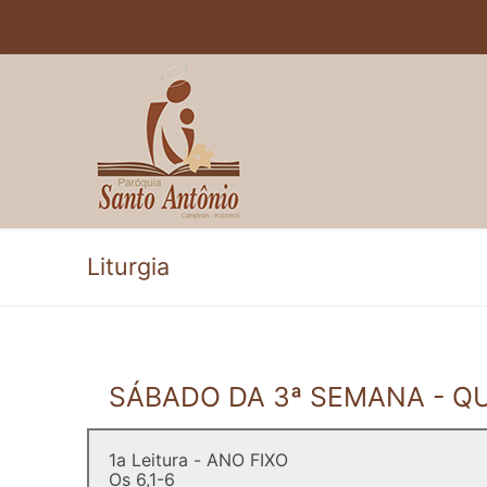
Pular
para
o
conteúdo
Liturgia
SÁBADO DA 3ª SEMANA - 
1a Leitura - ANO FIXO
Os 6,1-6