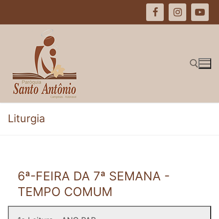
Pular
para
o
conteúdo
Pesquisar por:
Liturgia
6ª-FEIRA DA 7ª SEMANA -
TEMPO COMUM