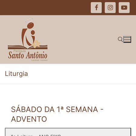
Pular
para
o
conteúdo
Pesquisar por:
Liturgia
SÁBADO DA 1ª SEMANA -
ADVENTO