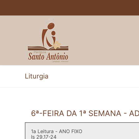
Pular
para
o
conteúdo
Liturgia
6ª-FEIRA DA 1ª SEMANA - 
1a Leitura - ANO FIXO
Is 29,17-24