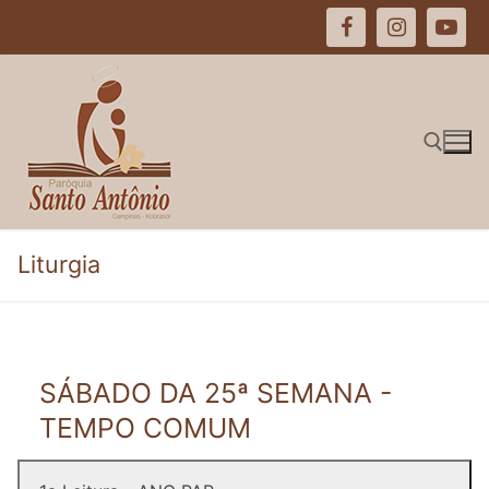
Pular
para
o
conteúdo
Pesquisar por:
Liturgia
SÁBADO DA 25ª SEMANA -
TEMPO COMUM