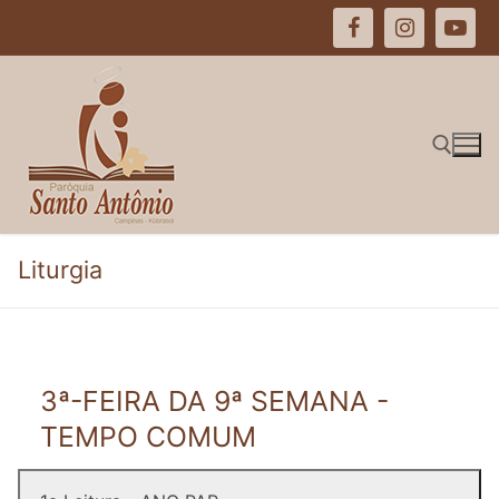
Pular
para
o
conteúdo
Pesquisar por:
Liturgia
3ª-FEIRA DA 9ª SEMANA -
TEMPO COMUM