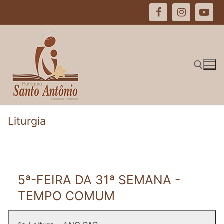
Pular
para
o
conteúdo
Pesquisar por:
Liturgia
5ª-FEIRA DA 31ª SEMANA -
TEMPO COMUM