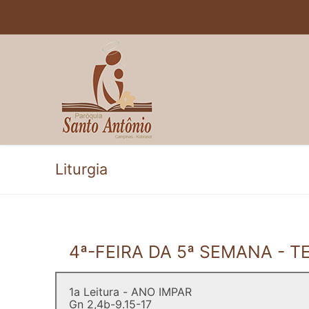
Pular
para
o
conteúdo
Liturgia
4ª-FEIRA DA 5ª SEMANA -
1a Leitura - ANO IMPAR
Gn 2,4b-9.15-17