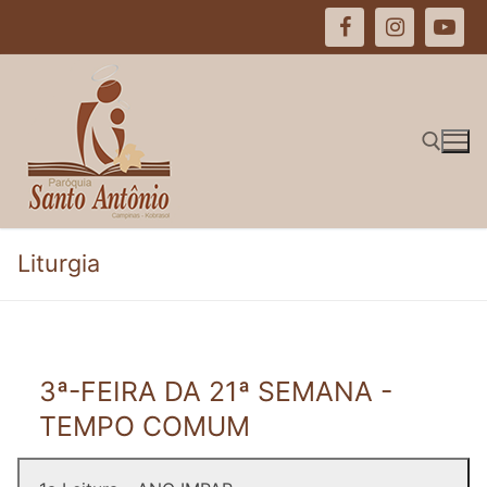
Pular
para
o
conteúdo
Pesquisar por:
Liturgia
3ª-FEIRA DA 21ª SEMANA -
TEMPO COMUM