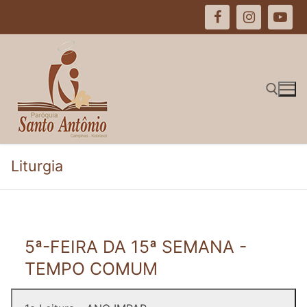
Pular
para
o
conteúdo
Pesquisar por:
Liturgia
5ª-FEIRA DA 15ª SEMANA -
TEMPO COMUM