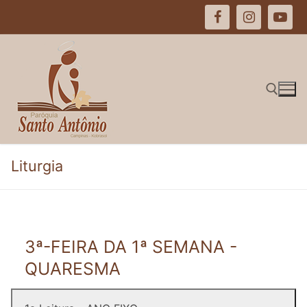
Pular
para
o
conteúdo
Pesquisar por:
Liturgia
3ª-FEIRA DA 1ª SEMANA -
QUARESMA