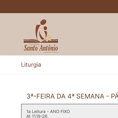
Pular
para
o
conteúdo
Liturgia
3ª-FEIRA DA 4ª SEMANA - 
1a Leitura - ANO FIXO
At 11,19-26