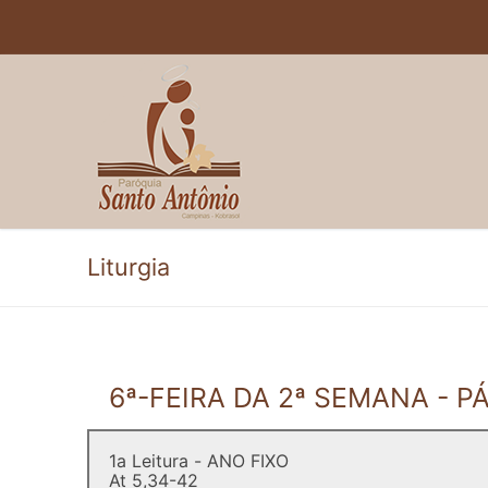
Pular
para
o
conteúdo
Liturgia
6ª-FEIRA DA 2ª SEMANA - 
1a Leitura - ANO FIXO
At 5,34-42