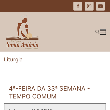
Pular
para
o
conteúdo
Pesquisar por:
Liturgia
4ª-FEIRA DA 33ª SEMANA -
TEMPO COMUM