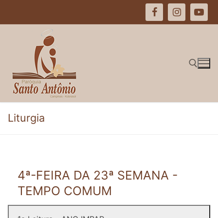
Pular
para
o
conteúdo
Pesquisar por:
Liturgia
4ª-FEIRA DA 23ª SEMANA -
TEMPO COMUM