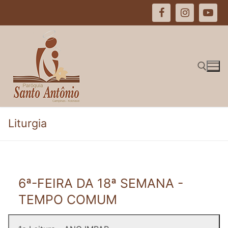
Pular
para
o
conteúdo
Pesquisar por:
Liturgia
6ª-FEIRA DA 18ª SEMANA -
TEMPO COMUM