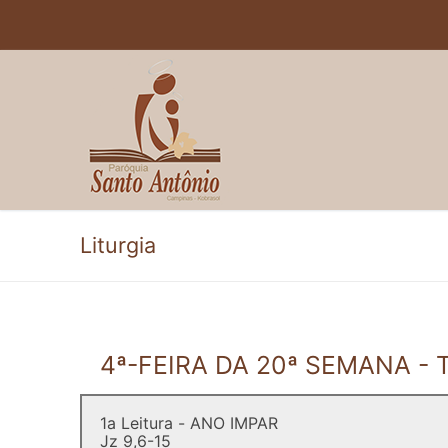
Pular
para
o
conteúdo
Liturgia
4ª-FEIRA DA 20ª SEMANA 
1a Leitura - ANO IMPAR
Jz 9,6-15