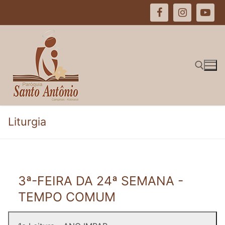
Pular
para
o
conteúdo
Pesquisar por:
Liturgia
3ª-FEIRA DA 24ª SEMANA -
TEMPO COMUM