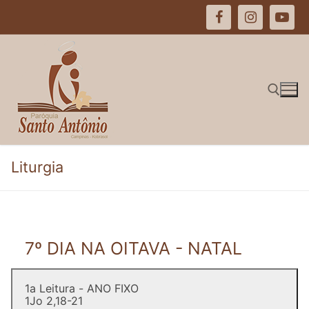
Pular
para
o
conteúdo
Pesquisar por:
Liturgia
7º DIA NA OITAVA - NATAL
1a Leitura - ANO FIXO
1Jo 2,18-21