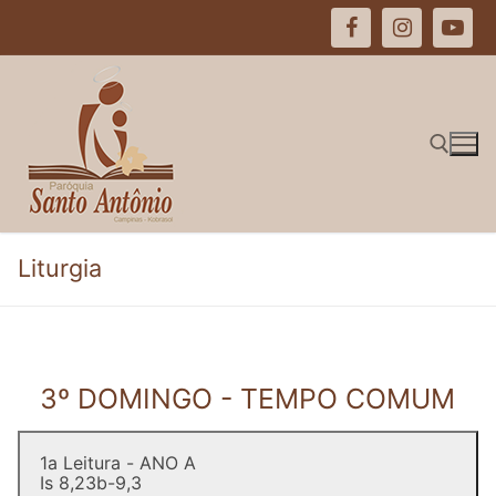
Pular
para
o
conteúdo
Pesquisar por:
Liturgia
3º DOMINGO - TEMPO COMUM
1a Leitura - ANO A
Is 8,23b-9,3