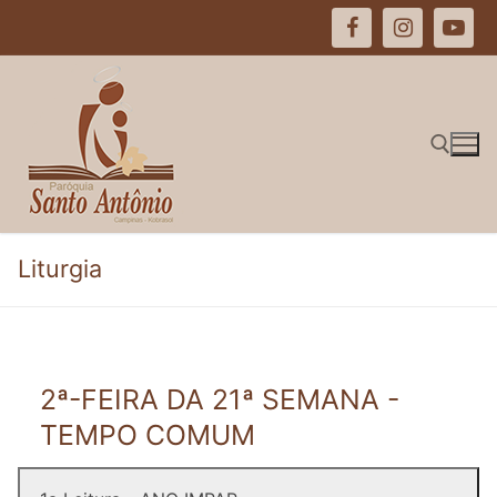
Pular
para
o
conteúdo
Pesquisar por:
Liturgia
2ª-FEIRA DA 21ª SEMANA -
TEMPO COMUM