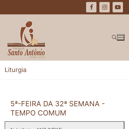
Pular
para
o
conteúdo
Pesquisar por:
Liturgia
5ª-FEIRA DA 32ª SEMANA -
TEMPO COMUM