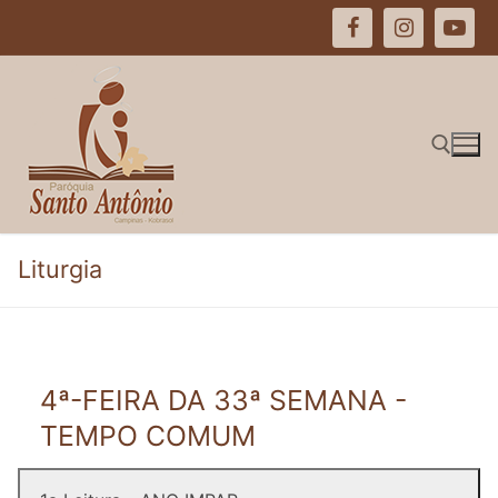
Pular
para
o
conteúdo
Pesquisar por:
Liturgia
4ª-FEIRA DA 33ª SEMANA -
TEMPO COMUM