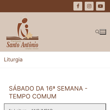
Pular
para
o
conteúdo
Pesquisar por:
Liturgia
SÁBADO DA 16ª SEMANA -
TEMPO COMUM