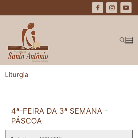
Pular
para
o
conteúdo
Pesquisar por:
Liturgia
4ª-FEIRA DA 3ª SEMANA -
PÁSCOA