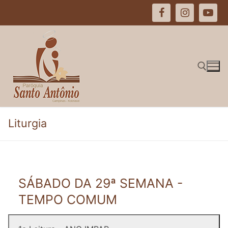
Pular
para
o
conteúdo
Pesquisar por:
Liturgia
SÁBADO DA 29ª SEMANA -
TEMPO COMUM