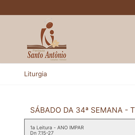
Pular
para
o
conteúdo
Liturgia
SÁBADO DA 34ª SEMANA -
1a Leitura - ANO IMPAR
Dn 7,15-27