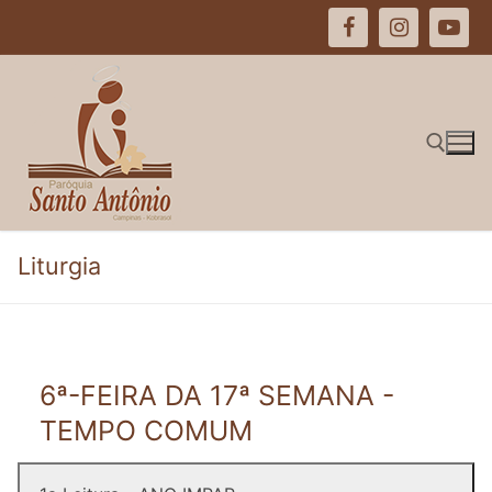
Pular
para
o
conteúdo
Pesquisar por:
Liturgia
6ª-FEIRA DA 17ª SEMANA -
TEMPO COMUM