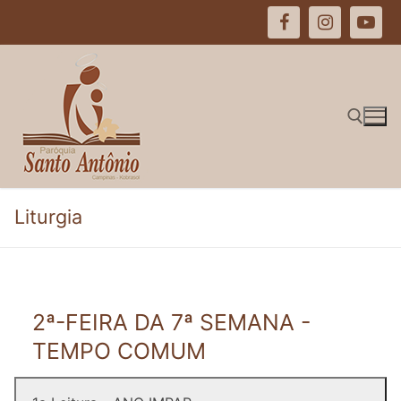
Pular
para
o
conteúdo
Pesquisar por:
Liturgia
2ª-FEIRA DA 7ª SEMANA -
TEMPO COMUM