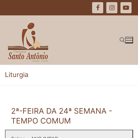
Pular
para
o
conteúdo
Pesquisar por:
Liturgia
2ª-FEIRA DA 24ª SEMANA -
TEMPO COMUM