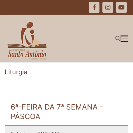
Pular
para
o
conteúdo
Pesquisar por:
Liturgia
6ª-FEIRA DA 7ª SEMANA -
PÁSCOA