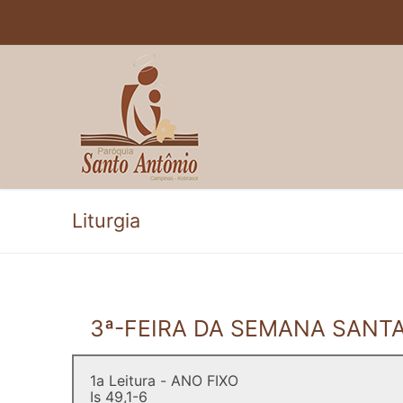
Pular
para
o
conteúdo
Liturgia
3ª-FEIRA DA SEMANA SANTA
1a Leitura - ANO FIXO
Is 49,1-6