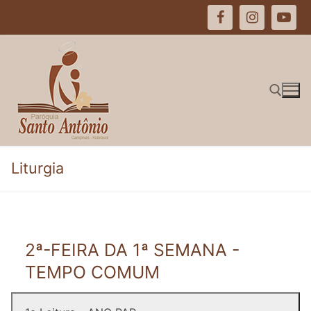
Pular
para
o
conteúdo
Pesquisar por:
Liturgia
2ª-FEIRA DA 1ª SEMANA -
TEMPO COMUM