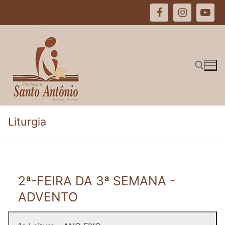
Pular
para
o
conteúdo
Pesquisar por:
Liturgia
2ª-FEIRA DA 3ª SEMANA -
ADVENTO