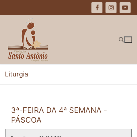
Pular
para
o
conteúdo
Pesquisar por:
Liturgia
3ª-FEIRA DA 4ª SEMANA -
PÁSCOA