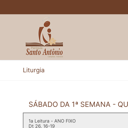
Pular
para
o
conteúdo
Liturgia
SÁBADO DA 1ª SEMANA - Q
1a Leitura - ANO FIXO
Dt 26, 16-19