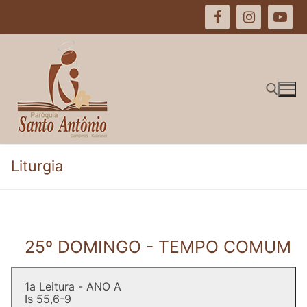
Pular
para
o
conteúdo
Pesquisar por:
Liturgia
25º DOMINGO - TEMPO COMUM
1a Leitura - ANO A
Is 55,6-9