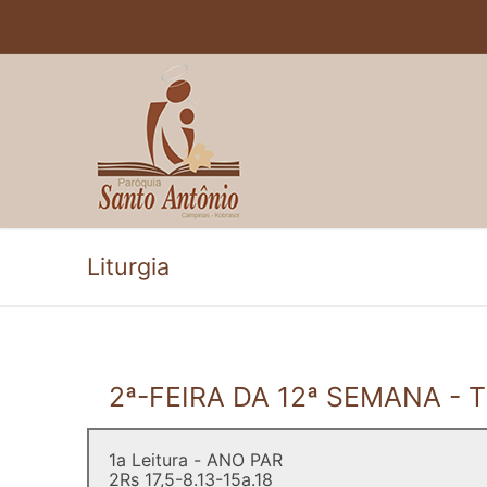
Pular
para
o
conteúdo
Liturgia
2ª-FEIRA DA 12ª SEMANA 
1a Leitura - ANO PAR
2Rs 17,5-8.13-15a.18