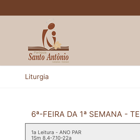
Pular
para
o
conteúdo
Liturgia
6ª-FEIRA DA 1ª SEMANA -
1a Leitura - ANO PAR
1Sm 8,4-7.10-22a