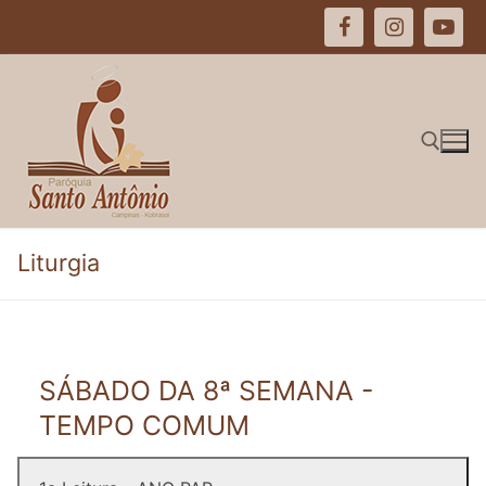
Pular
para
o
conteúdo
Pesquisar por:
Liturgia
SÁBADO DA 8ª SEMANA -
TEMPO COMUM