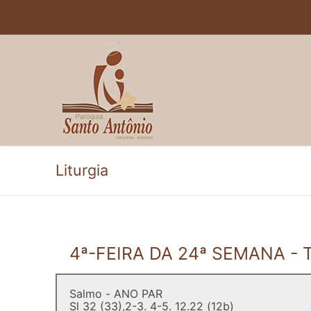
Pular
para
o
conteúdo
Liturgia
4ª-FEIRA DA 24ª SEMANA 
Salmo - ANO PAR
Sl 32 (33),2-3. 4-5. 12.22 (12b)