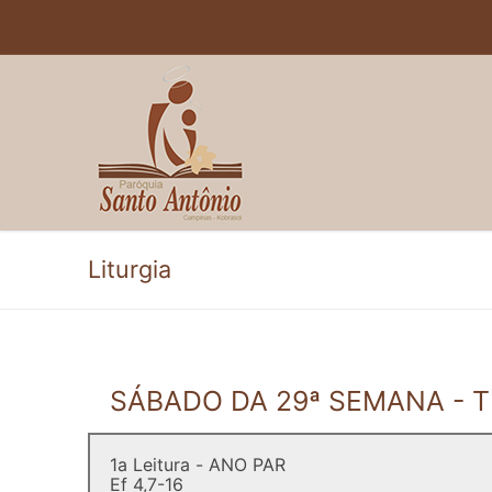
Pular
para
o
conteúdo
Liturgia
SÁBADO DA 29ª SEMANA -
1a Leitura - ANO PAR
Ef 4,7-16