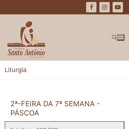
Pular
para
o
conteúdo
Pesquisar por:
Liturgia
2ª-FEIRA DA 7ª SEMANA -
PÁSCOA