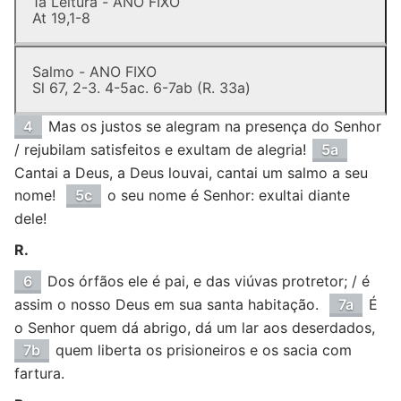
1a Leitura - ANO FIXO
At 19,1-8
Salmo - ANO FIXO
Sl 67, 2-3. 4-5ac. 6-7ab (R. 33a)
4
Mas os justos se alegram na presença do Senhor
/ rejubilam satisfeitos e exultam de alegria!
5a
Cantai a Deus, a Deus louvai, cantai um salmo a seu
nome!
5c
o seu nome é Senhor: exultai diante
dele!
R.
6
Dos órfãos ele é pai, e das viúvas protretor; / é
assim o nosso Deus em sua santa habitação.
7a
É
o Senhor quem dá abrigo, dá um lar aos deserdados,
7b
quem liberta os prisioneiros e os sacia com
fartura.