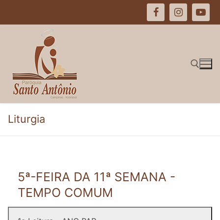
Pular
para
o
conteúdo
Pesquisar por:
Liturgia
5ª-FEIRA DA 11ª SEMANA -
TEMPO COMUM