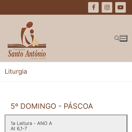
Pular
para
o
conteúdo
Pesquisar por:
Liturgia
5º DOMINGO - PÁSCOA
1a Leitura - ANO A
At 6,1-7